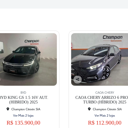
Co
mp
BYD
CAOA CHERY
artil
BYD KING GS 1.5 16V AUT.
CAOA CHERY ARRIZO 6 PRO 
he
(HIBRIDO) 2025
TURBO (HÍBRIDO) 2025
Champion Citroën SIA
Champion Citroën SIA
Ver Mais 2 lojas
Ver Mais 2 lojas
R$ 135.900,00
R$ 112.900,00