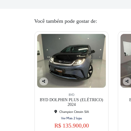
Você também pode gostar de:
Co
Co
mp
mp
BYD
artil
artil
BYD DOLPHIN PLUS (ELÉTRICO)
he
he
2024
Champion Citroën SIA
Ver Mais 2 lojas
R$ 135.900,00