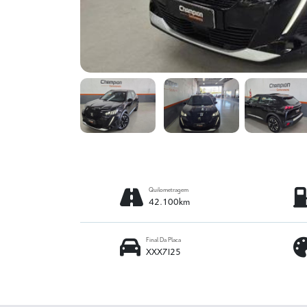
Quilometragem
42.100km
Final Da Placa
XXX7I25