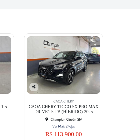
Co
mp
CAOA CHERY
artil
1.5
CAOA CHERY TIGGO 5X PRO MAX
he
DRIVE1.5 TB (HÍBRIDO) 2025
Champion Citroën SIA
Ver Mais 2 lojas
R$ 113.900,00