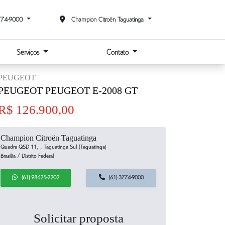
774-9000
Champion Citroën Taguatinga
Serviços
Contato
PEUGEOT
PEUGEOT PEUGEOT E-2008 GT
R$ 126.900,00
Champion Citroën Taguatinga
Quadra QSD 11, , Taguatinga Sul (Taguatinga)
Brasília / Distrito Federal
(61) 98625-2202
(61) 3774-9000
Solicitar proposta