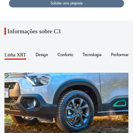
Solicitar uma proposta
Informações sobre C3
Linha XRT
Design
Conforto
Tecnologia
Performance