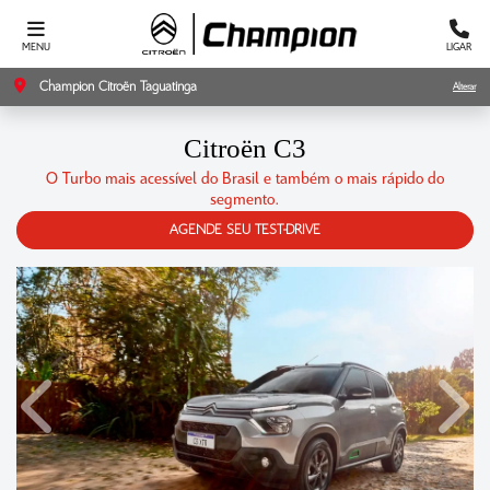
MENU
LIGAR
Champion Citroën Taguatinga
Alterar
Citroën
C3
O Turbo mais acessível do Brasil e também o mais rápido do
segmento.
AGENDE SEU TEST-DRIVE
Anterior
Próxi