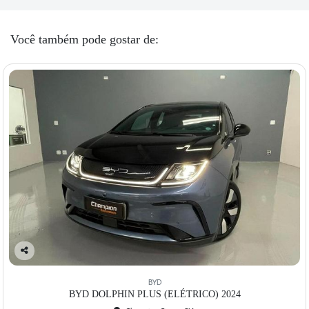
Você também pode gostar de:
Co
mp
BYD
artil
BYD DOLPHIN PLUS (ELÉTRICO) 2024
he