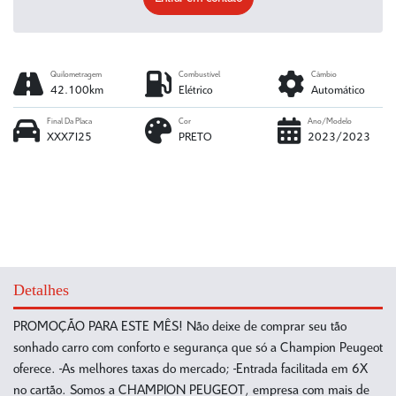
Quilometragem
Combustível
Câmbio
42.100km
Elétrico
Automático
Final Da Placa
Cor
Ano/Modelo
XXX7I25
PRETO
2023/2023
Detalhes
PROMOÇÃO PARA ESTE MÊS! Não deixe de comprar seu tão
sonhado carro com conforto e segurança que só a Champion Peugeot
oferece. -As melhores taxas do mercado; -Entrada facilitada em 6X
no cartão. Somos a CHAMPION PEUGEOT, empresa com mais de