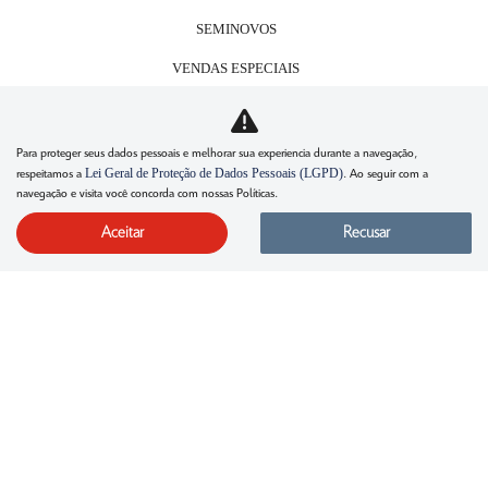
SEMINOVOS
VENDAS ESPECIAIS
Vendas PCD
Modalidades
Para proteger seus dados pessoais e melhorar sua experiencia durante a navegação,
Lei Geral de Proteção de Dados Pessoais (LGPD)
respeitamos a
. Ao seguir com a
SERVIÇOS
navegação e visita você concorda com nossas Políticas.
Agendamento de serviços
Aceitar
Recusar
Revisão Citroën
Peças e acessórios
CONTATO
Fale agora com um consultor
Grupo P7
Trabalhe conosco