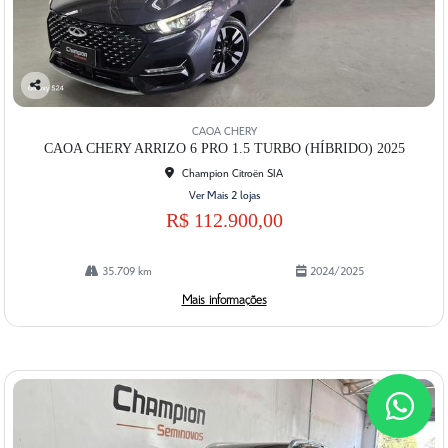
Co
mp
CAOA CHERY
artil
CAOA CHERY ARRIZO 6 PRO 1.5 TURBO (HÍBRIDO) 2025
he
Champion Citroën SIA
Ver Mais 2 lojas
R$ 112.900,00
35.709 km
2024/2025
Mais informações