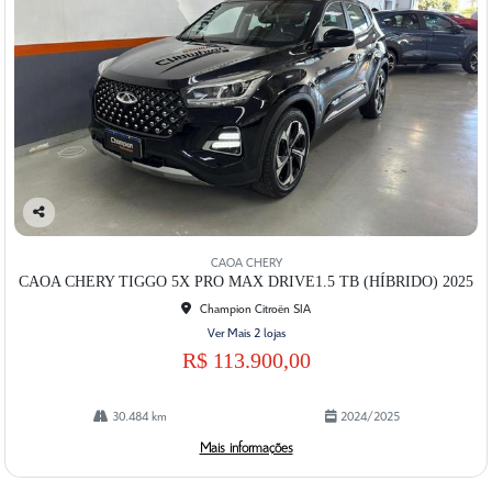
Co
mp
CAOA CHERY
artil
CAOA CHERY TIGGO 5X PRO MAX DRIVE1.5 TB (HÍBRIDO) 2025
he
Champion Citroën SIA
Ver Mais 2 lojas
R$ 113.900,00
30.484 km
2024/2025
Mais informações