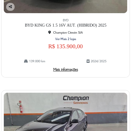
Co
mp
BYD
artil
BYD KING GS 1.5 16V AUT. (HIBRIDO) 2025
he
Champion Citroën SIA
Ver Mais 2 lojas
R$ 135.900,00
139.000 km
2024/2025
Mais informações