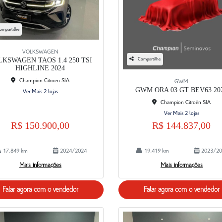
ompartilhe
VOLKSWAGEN
Compartilhe
KSWAGEN TAOS 1.4 250 TSI
HIGHLINE 2024
Champion Citroën SIA
GWM
GWM ORA 03 GT BEV63 20
Ver Mais 2 lojas
Champion Citroën SIA
Ver Mais 2 lojas
R$ 150.900,00
R$ 144.837,00
17.849 km
2024/2024
19.419 km
2023/20
Mais informações
Mais informações
Falar agora com o vendedor
Falar agora com o vendedor