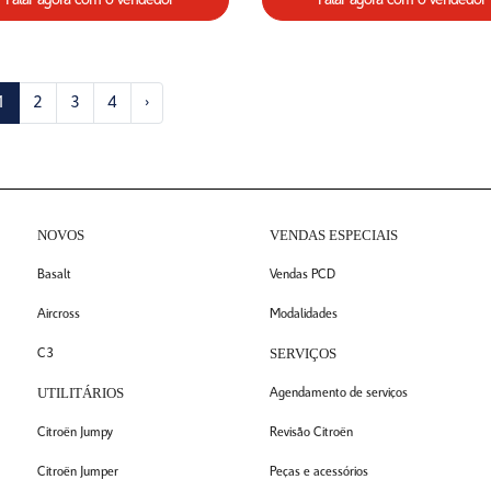
Falar agora com o vendedor
Falar agora com o vendedor
1
2
3
4
›
NOVOS
VENDAS ESPECIAIS
Basalt
Vendas PCD
Aircross
Modalidades
SERVIÇOS
C3
UTILITÁRIOS
Agendamento de serviços
Citroën Jumpy
Revisão Citroën
Citroën Jumper
Peças e acessórios