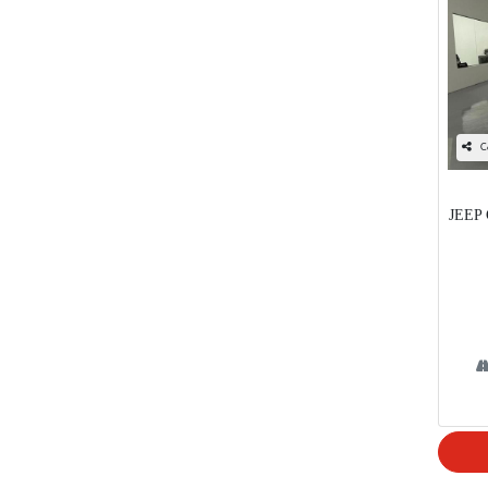
C
JEEP