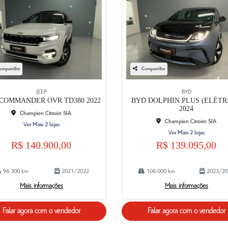
ompartilhe
Compartilhe
JEEP
BYD
 COMMANDER OVR TD380 2022
BYD DOLPHIN PLUS (ELÉTR
2024
Champion Citroën SIA
Champion Citroën SIA
Ver Mais 2 lojas
Ver Mais 2 lojas
R$ 140.900,00
R$ 139.095,00
96.300 km
2021/2022
106.000 km
2023/20
Mais informações
Mais informações
Falar agora com o vendedor
Falar agora com o vendedor