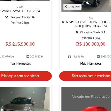
Compartilhe
GWM
GWM HAVAL H6 GT 2024
Champion Citroën SIA
KIA
KIA SPORTAGE EX PRESTIGE 1
Ver Mais 2 lojas
GDI (HÍBRIDO) 2024
Champion Citroën SIA
Ver Mais 2 lojas
R$ 216.900,00
R$ 180.900,00
42.970 km
2024/2024
18.636 km
2023/20
Mais informações
Mais informações
Falar agora com o vendedor
Falar agora com o vendedor