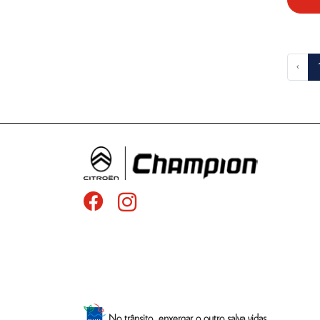
‹
No trânsito, enxergar o outro salva vidas.