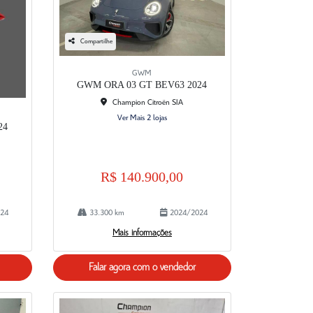
Compartilhe
GWM
GWM ORA 03 GT BEV63 2024
Champion Citroën SIA
Ver Mais 2 lojas
24
R$ 140.900,00
24
33.300 km
2024/2024
Mais informações
Falar agora com o vendedor