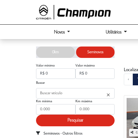
Novos
Utilitários
0km
Seminovos
Valor mínimo
Valor máximo
Localiz
‹
Buscar
Km mínima
Km máxima
Pesquisar
C
Seminovos - Outros filtros