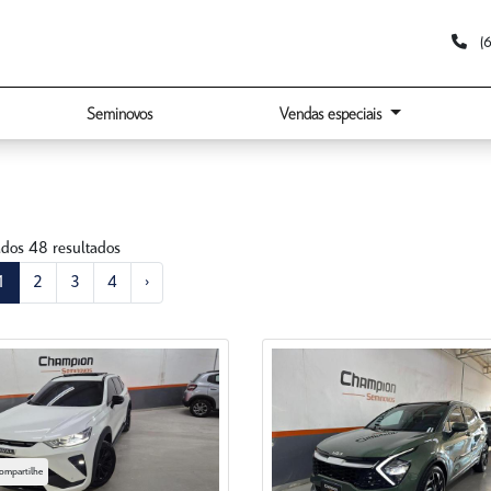
(6
Seminovos
Vendas especiais
ados 48 resultados
1
2
3
4
›
ompartilhe