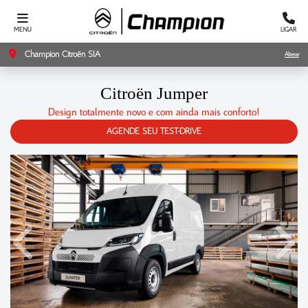
MENU
LIGAR
Champion Citroën SIA
Alterar
Citroën Jumper
Design totalmente novo e com ainda mais conforto!
AGENDE SEU TEST-DRIVE
Anterior
Próxi