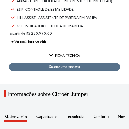
AIRBAG DUPLO FRONTAL (COM 3 PONTOS DE PROTEÇÃO)
ESP - CONTROLE DE ESTABILIDADE
HILL ASSIST - ASSISTENTE DE PARTIDA EM RAMPA
GSI - INDICADOR DE TROCA DE MARCHA
a partir de R$ 280.990,00
+ Ver mais itens de série
FICHA TÉCNICA
Solicitar uma proposta
Informações sobre Citroën Jumper
Motorização
Capacidade
Tecnologia
Conforto
Novo 