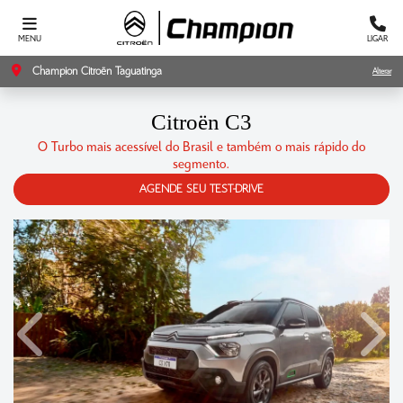
MENU
LIGAR
Champion Citroën Taguatinga
Alterar
Citroën
C3
O Turbo mais acessível do Brasil e também o mais rápido do
segmento.
AGENDE SEU TEST-DRIVE
Anterior
Próxi