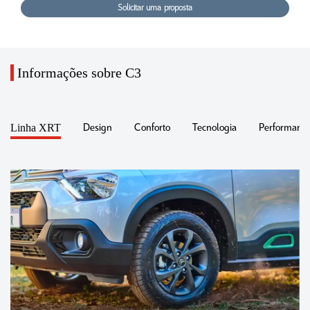
Solicitar uma proposta
Informações sobre C3
Linha XRT
Design
Conforto
Tecnologia
Performance