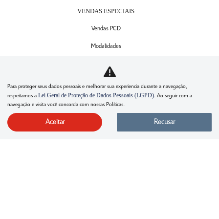
VENDAS ESPECIAIS
Vendas PCD
Modalidades
SERVIÇOS
Agendamento de serviços
Para proteger seus dados pessoais e melhorar sua experiencia durante a navegação,
Lei Geral de Proteção de Dados Pessoais (LGPD)
respeitamos a
. Ao seguir com a
Revisão Citroën
navegação e visita você concorda com nossas Políticas.
Peças e acessórios
Aceitar
Recusar
CONTATO
Fale agora com um consultor
Grupo P7
Trabalhe conosco
Política de privacidade