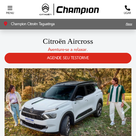
MENU
LIGAR
Champion Citroën Taguatinga
Alterar
Citroën
Aircross
Aventure-se a relaxar.
AGENDE SEU TEST-DRIVE
Anterior
Próxi