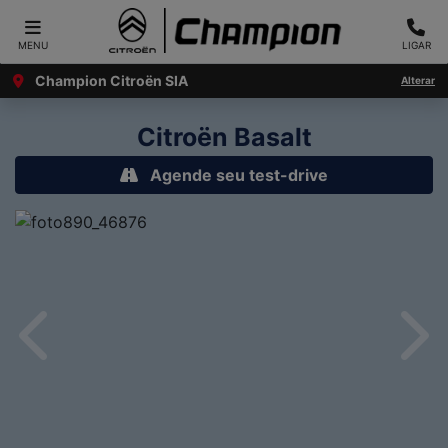
MENU
LIGAR
Champion Citroën SIA
Alterar
Citroën
Basalt
Agende seu test-drive
Anterior
Próx