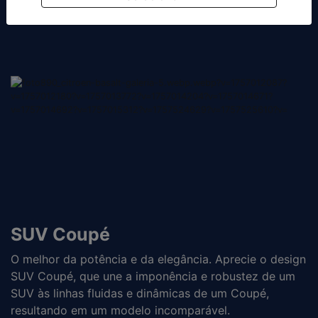
com revestimento premium e detalhes em vermelho.
SUV Coupé
O melhor da potência e da elegância. Aprecie o design
SUV Coupé, que une a imponência e robustez de um
SUV às linhas fluidas e dinâmicas de um Coupé,
resultando em um modelo incomparável.