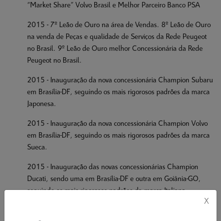
“Market Share” Volvo Brasil e Melhor Parceiro Banco PSA
2015 - 7º Leão de Ouro na área de Vendas. 8º Leão de Ouro
na venda de Peças e qualidade de Serviços da Rede Peugeot
no Brasil. 9º Leão de Ouro melhor Concessionária da Rede
Peugeot no Brasil.
2015 - Inauguração da nova concessionária Champion Subaru
em Brasília-DF, seguindo os mais rigorosos padrões da marca
Japonesa.
2015 - Inauguração da nova concessionária Champion Volvo
em Brasília-DF, seguindo os mais rigorosos padrões da marca
Sueca.
2015 - Inauguração das novas concessionárias Champion
Ducati, sendo uma em Brasília-DF e outra em Goiânia-GO,
seguindo os mais rigorosos padrões da marca Italiana.
X
2015 – Inauguração da Champion Ducati Brasília e