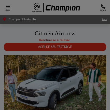
MENU
LIGAR
Champion Citroën SIA
Alterar
Citroën
Aircross
Aventure-se a relaxar.
AGENDE SEU TEST-DRIVE
Anterior
Próxi