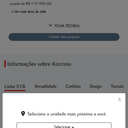
a partir de R$ 119.990,00
+ Ver mais itens de série
FICHA TÉCNICA
Solicitar uma proposta
Informações sobre Aircross
Linha XTR
Versatilidade
Conforto
Design
Tecnologi
X
Selecione a unidade mais próxima a você.
Selecionar