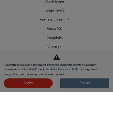
Citroën Jumper
SEMINOVOS
VENDAS ESPECIAIS
Vendas PCD
Modalidades
SERVIÇOS
Agendamento de serviços
Para proteger seus dados pessoais e melhorar sua experiencia durante a navegação,
Revisão Citroën
Lei Geral de Proteção de Dados Pessoais (LGPD)
respeitamos a
. Ao seguir com a
navegação e visita você concorda com nossas Políticas.
Peças e acessórios
Aceitar
Recusar
CONTATO
Fale agora com um consultor
Grupo P7
Trabalhe conosco