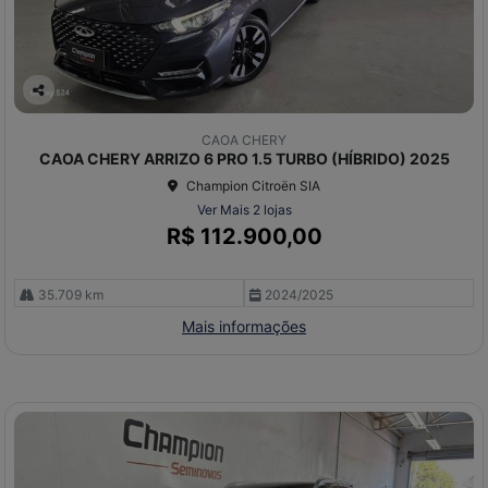
Co
mp
CAOA CHERY
arti
CAOA CHERY ARRIZO 6 PRO 1.5 TURBO (HÍBRIDO) 2025
lhe
Champion Citroën SIA
Ver Mais 2 lojas
R$ 112.900,00
35.709 km
2024/2025
Mais informações