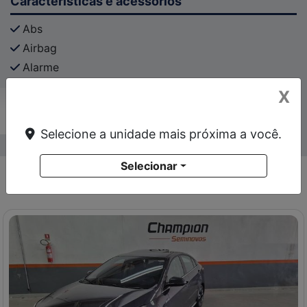
Características e acessórios
Abs
Airbag
Alarme
Apoio De Braço
X
Ar-Condicionado
Veja mais
Selecione a unidade mais próxima a você.
Selecionar
Você também pode gostar de: