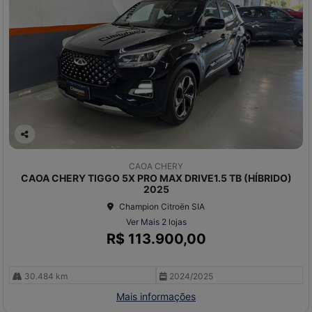
Co
mp
CAOA CHERY
arti
CAOA CHERY TIGGO 5X PRO MAX DRIVE1.5 TB (HÍBRIDO)
lhe
2025
Champion Citroën SIA
Ver Mais 2 lojas
R$ 113.900,00
30.484 km
2024/2025
Mais informações