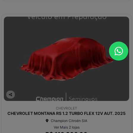
Co
mp
CHEVROLET
arti
CHEVROLET MONTANA RS 1.2 TURBO FLEX 12V AUT. 2025
lhe
Champion Citroën SIA
Ver Mais 2 lojas