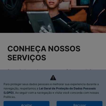
Revisão Citroën
Peças e acessórios
CONTATO
Fale agora com um consultor
Grupo P7
Trabalhe conosco
Política de privacidade
No trânsito, enxergar o outro salva vidas.
Para proteger seus dados pessoais e melhorar sua experiencia durante a
02.457.732/0001-30
navegação, respeitamos a
Lei Geral de Proteção de Dados Pessoais
(LGPD)
. Ao seguir com a navegação e visita você concorda com nossas
Políticas.
Aceitar
Recusar