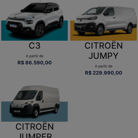
CHAMPION CITROËN SIA
Setor de Postos e Motéis Sul I (Lado par), Lote 2, EPIA SUL
UNID 1 - Candangolândia
Brasília - Distrito Federal
Como chegar
SIA Trecho 2 S/N - Zona Industrial, Brasília - DF, 01/02, Ao lado
da Champion Peugeot - Zona Industrial (Guará)
Brasília - Distrito Federal
Como chegar
WHATSAPP
(61) 98625-2202
VEÍCULOS NOVOS
(61) 3301-9001
PÓS-VENDAS