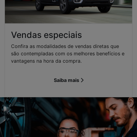
Basalt
Aircross
C3
UTILITÁRIOS
Citroën Jumpy
Citroën Jumper
SEMINOVOS
VENDAS ESPECIAIS
Vendas PCD
Modalidades
SERVIÇOS
Agendamento de serviços