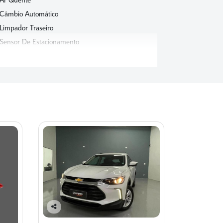
Ar Quente
Câmbio Automático
Limpador Traseiro
Sensor De Estacionamento
Co