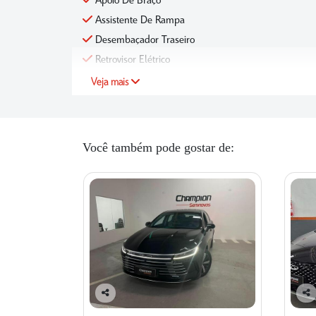
Apoio De Braço
Assistente De Rampa
Desembaçador Traseiro
Retrovisor Elétrico
Veja mais
Você também pode gostar de:
Co
Co