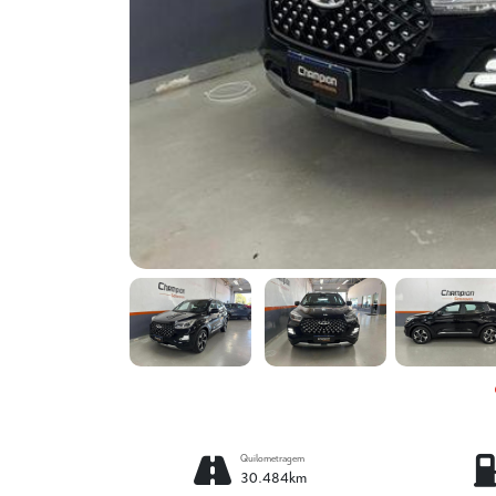
Quilometragem
30.484km