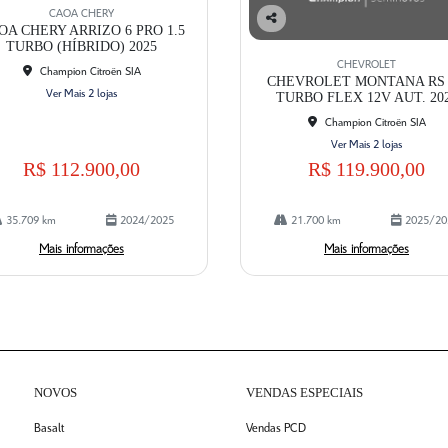
CAOA CHERY
OA CHERY ARRIZO 6 PRO 1.5
Co
TURBO (HÍBRIDO) 2025
mp
CHEVROLET
Champion Citroën SIA
artil
CHEVROLET MONTANA RS 
he
Ver Mais 2 lojas
TURBO FLEX 12V AUT. 20
Champion Citroën SIA
Ver Mais 2 lojas
R$ 112.900,00
R$ 119.900,00
35.709 km
2024/2025
21.700 km
2025/20
Mais informações
Mais informações
NOVOS
VENDAS ESPECIAIS
Basalt
Vendas PCD