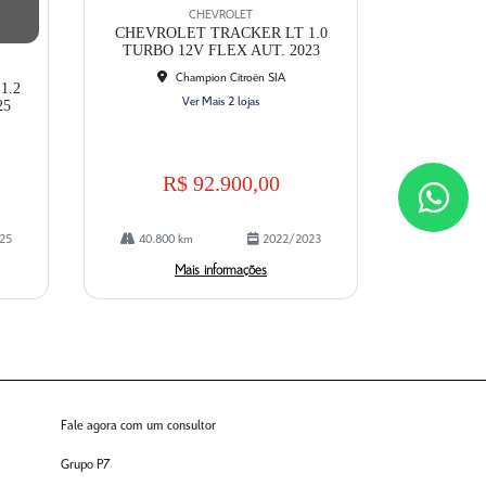
mp
CHEVROLET
artil
CHEVROLET TRACKER LT 1.0
he
TURBO 12V FLEX AUT. 2023
Champion Citroën SIA
1.2
Ver Mais 2 lojas
25
R$ 92.900,00
25
40.800 km
2022/2023
Mais informações
Fale agora com um consultor
Grupo P7