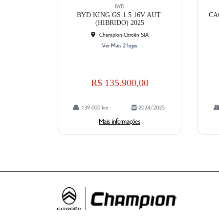
mp
mp
BYD
artil
artil
BYD KING GS 1.5 16V AUT.
CA
he
he
(HIBRIDO) 2025
Champion Citroën SIA
Ver Mais 2 lojas
R$ 135.900,00
139.000 km
2024/2025
Mais informações