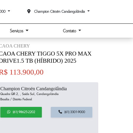
9000
Champion Citroën Candangolândia
Serviços
Contato
CAOA CHERY
CAOA CHERY TIGGO 5X PRO MAX
DRIVE1.5 TB (HÍBRIDO) 2025
R$ 113.900,00
Champion Citroën Candangolândia
Quadra QR 2, , Saída Sul, Candangolândia
Brasília / Distrito Federal
(61) 98625-2202
(61) 3301-9000